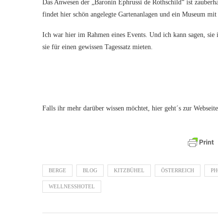
Das Anwesen der „Baronin Ephrussi de Rothschild“ ist zauberha
findet hier schön angelegte Gartenanlagen und ein Museum mi
Ich war hier im Rahmen eines Events. Und ich kann sagen, sie i
sie für einen gewissen Tagessatz mieten.
Falls ihr mehr darüber wissen möchtet, hier geht´s zur Webseit
BERGE
BLOG
KITZBÜHEL
ÖSTERREICH
PH
WELLNESSHOTEL