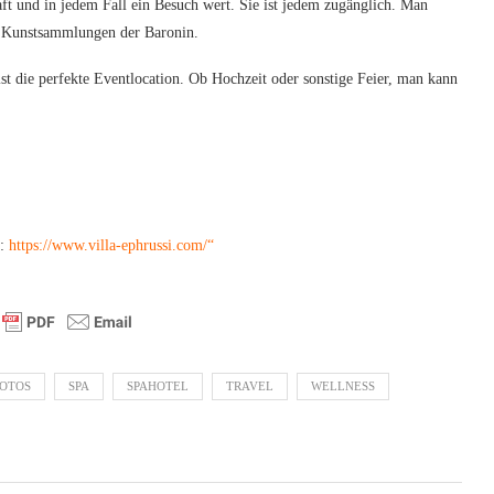
ft und in jedem Fall ein Besuch wert. Sie ist jedem zugänglich. Man
t Kunstsammlungen der Baronin.
st die perfekte Eventlocation. Ob Hochzeit oder sonstige Feier, man kann
e:
https://www.villa-ephrussi.com/“
OTOS
SPA
SPAHOTEL
TRAVEL
WELLNESS