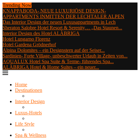
Trending Now
KNAPPABODA- NEUE LUXURIÖSE DESIGN-
APPARTMENTS INMITTEN DER LECHTALER ALPEN
Das Interior Design der neuen Luxusappartments in Lech
Sheraton Salobre Hotel Resort & Serenity… „Das Staunen...
Interior Design des Hotel ALÀBRIGA
Hotel Lungarno Florenz
Hotel Gardena Grödnerhof
Alpina Dolomites – ein Designstern auf der Seiser...
Sardinien- Forte Village- unbeschwerter Urlaub in Zeiten von...
AQUALUX Hotel Spa Suite & Terme- führendes Spa...
ALÀBRIGA Hotel & Home Suites – ein neuer...
Home
Destinationen
Interior Design
Luxus-Hotels
Life Style
Spa & Wellness