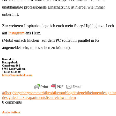
unabhängige professionelle Einschätzung ist hierbei wie immer
unberührt.
Zur weiteren Inspiration lege ich euch mein Story-Highlight zu Lech
auf
Instagram
ans Herz.
(Mobil einfach klicken- auf dem PC solltet ihr parallel in IG
angemeldet sein, um es sehen zu können).
Kontakt:
Knappaboda
Omesberg 461
6764 Lech/Arlberg
+43 5583 3520
https://knappaboda.com
arlberg
berge
bergsommer
biken
biketour
blog
design
ebike
innendesign
int
design
lech
luxusapartments
österreich
wandern
0 comments
Antje Seifert