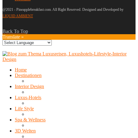
@2021 - Pineapplebreakfast.com. All Right Reserved. Designed and Developed by
LIQUID AMBIENT
Back To Top
Translate »
Home
Destinationen
Interior Design
Luxus-Hotels
Life Style
Spa & Wellness
3D Welten