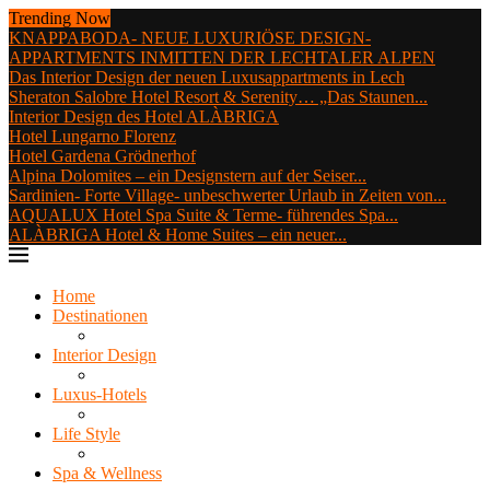
Trending Now
KNAPPABODA- NEUE LUXURIÖSE DESIGN-
APPARTMENTS INMITTEN DER LECHTALER ALPEN
Das Interior Design der neuen Luxusappartments in Lech
Sheraton Salobre Hotel Resort & Serenity… „Das Staunen...
Interior Design des Hotel ALÀBRIGA
Hotel Lungarno Florenz
Hotel Gardena Grödnerhof
Alpina Dolomites – ein Designstern auf der Seiser...
Sardinien- Forte Village- unbeschwerter Urlaub in Zeiten von...
AQUALUX Hotel Spa Suite & Terme- führendes Spa...
ALÀBRIGA Hotel & Home Suites – ein neuer...
Home
Destinationen
Interior Design
Luxus-Hotels
Life Style
Spa & Wellness