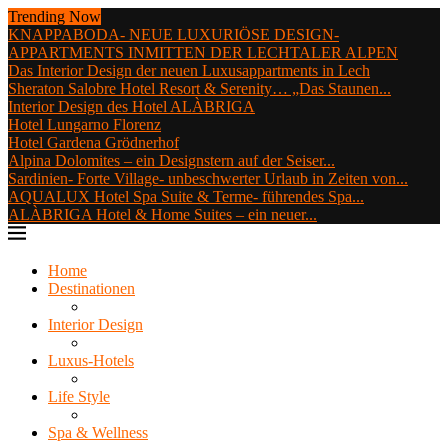
Trending Now
KNAPPABODA- NEUE LUXURIÖSE DESIGN-
APPARTMENTS INMITTEN DER LECHTALER ALPEN
Das Interior Design der neuen Luxusappartments in Lech
Sheraton Salobre Hotel Resort & Serenity… „Das Staunen...
Interior Design des Hotel ALÀBRIGA
Hotel Lungarno Florenz
Hotel Gardena Grödnerhof
Alpina Dolomites – ein Designstern auf der Seiser...
Sardinien- Forte Village- unbeschwerter Urlaub in Zeiten von...
AQUALUX Hotel Spa Suite & Terme- führendes Spa...
ALÀBRIGA Hotel & Home Suites – ein neuer...
Home
Destinationen
Interior Design
Luxus-Hotels
Life Style
Spa & Wellness