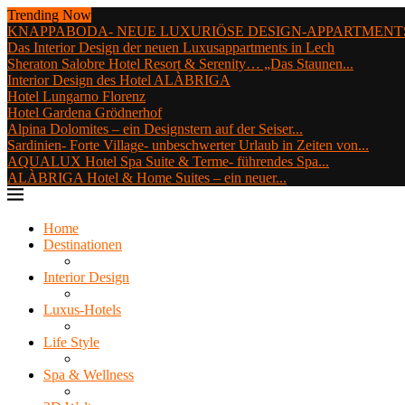
Trending Now
KNAPPABODA- NEUE LUXURIÖSE DESIGN-APPARTMENTS
Das Interior Design der neuen Luxusappartments in Lech
Sheraton Salobre Hotel Resort & Serenity… „Das Staunen...
Interior Design des Hotel ALÀBRIGA
Hotel Lungarno Florenz
Hotel Gardena Grödnerhof
Alpina Dolomites – ein Designstern auf der Seiser...
Sardinien- Forte Village- unbeschwerter Urlaub in Zeiten von...
AQUALUX Hotel Spa Suite & Terme- führendes Spa...
ALÀBRIGA Hotel & Home Suites – ein neuer...
Home
Destinationen
Interior Design
Luxus-Hotels
Life Style
Spa & Wellness