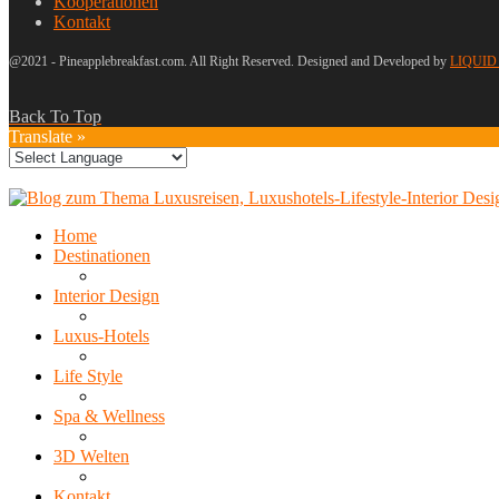
Kooperationen
Kontakt
@2021 - Pineapplebreakfast.com. All Right Reserved. Designed and Developed by
LIQUID
Back To Top
Translate »
Home
Destinationen
Interior Design
Luxus-Hotels
Life Style
Spa & Wellness
3D Welten
Kontakt